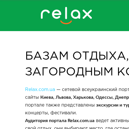
БАЗАМ ОТДЫХА,
ЗАГОРОДНЫМ К
Relax.com.ua
— сетевой всеукраинский порт
Киева, Львова, Харькова, Одессы, Днеп
сайты
экскурсии и ту
портале также представлены
концерты, фестивали.
Аудитория портала Relax.com.ua
ведет активны
свой отдых, они выбирают место, где остан